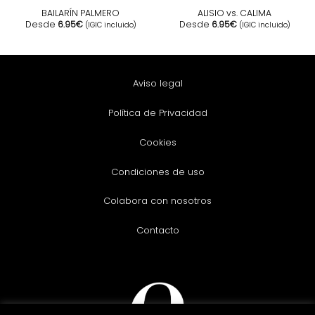
BAILARÍN PALMERO
ALISIO vs. CALIMA
Desde
6.95
€
Desde
6.95
€
(IGIC incluido)
(IGIC incluido)
Aviso legal
Política de Privacidad
Cookies
Condiciones de uso
Colabora con nosotros
Contacto