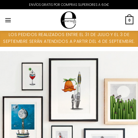
Saltar
ENVÍOS GRATIS POR COMPRAS SUPERIORES A 60€
al
contenido
0
LOS PEDIDOS REALIZADOS ENTRE EL 31 DE JULIO Y EL 3 DE
SEPTIEMBRE SERÁN ATENDIDOS A PARTIR DEL 4 DE SEPTIEMBRE.