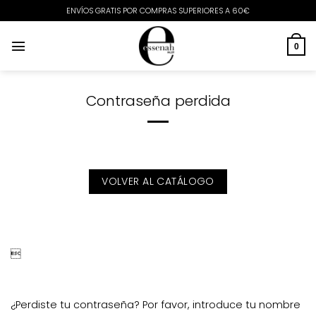
Saltar
ENVÍOS GRATIS POR COMPRAS SUPERIORES A 60€
al
contenido
0
Contraseña perdida
VOLVER AL CATÁLOGO

¿Perdiste tu contraseña? Por favor, introduce tu nombre