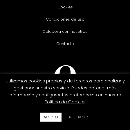
Cookies
Condiciones de uso
Colabora con nosotros
Contacto
Utilizamos cookies propias y de terceros para analizar y
gestionar nuestro servicio. Puedes obtener más
información y configurar tus preferencias en nuestra
Política de Cookies
Copyright © 2026. Essenah.
ACEPTO
RECHAZAR
Credit
MasterCard
PayPal
Visa
Card