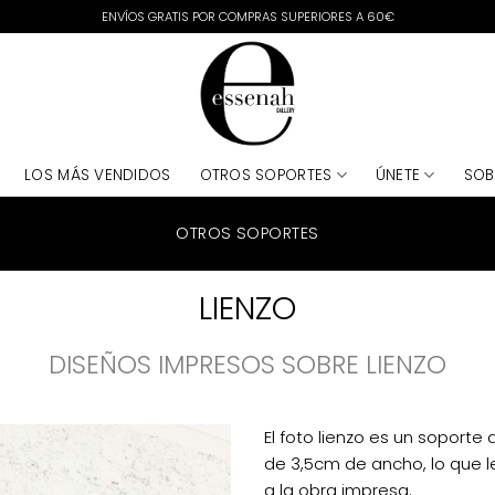
ENVÍOS GRATIS POR COMPRAS SUPERIORES A 60€
LOS MÁS VENDIDOS
OTROS SOPORTES
ÚNETE
SOB
OTROS SOPORTES
LIENZO
DISEÑOS IMPRESOS SOBRE LIENZO
El
foto lienzo
es un soporte d
de 3,5cm de ancho, lo que l
a la obra impresa.