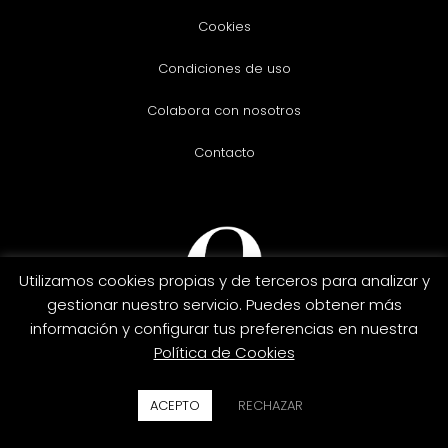
Cookies
Condiciones de uso
Colabora con nosotros
Contacto
Utilizamos cookies propias y de terceros para analizar y
gestionar nuestro servicio. Puedes obtener más
información y configurar tus preferencias en nuestra
Política de Cookies
Copyright © 2026. Essenah.
ACEPTO
RECHAZAR
Credit
MasterCard
PayPal
Visa
Card