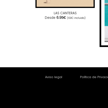
LAS CANTERAS
Desde
6.95
€
(IGIC incluido)
ANERAS
€
(IGIC incluido)
Aviso legal
Política de Privac