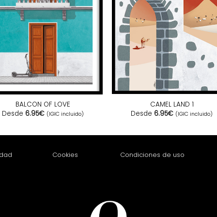
CAMEL LAND 1
BALCON OF LOVE
Desde
6.95
€
Desde
6.95
€
(IGIC incluido)
(IGIC incluido)
idad
Cookies
Condiciones de uso