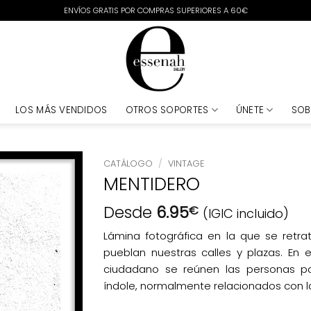
ENVÍOS GRATIS POR COMPRAS SUPERIORES A 60€
LOS MÁS VENDIDOS
OTROS SOPORTES
ÚNETE
SOB
CATÁLOGO
/
VINTAGE
MENTIDERO
Desde
6.95
€
(IGIC incluido)
Lámina fotográfica en la que se retr
pueblan nuestras calles y plazas. En 
ciudadano se reúnen las personas p
índole, normalmente relacionados con l