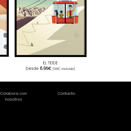
EL TEIDE
Desde
6.95
€
(IGIC incluido)
Colabora con
Contacto
nosotros