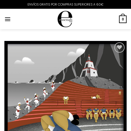
Saltar
ENVÍOS GRATIS POR COMPRAS SUPERIORES A 60€
al
contenido
0